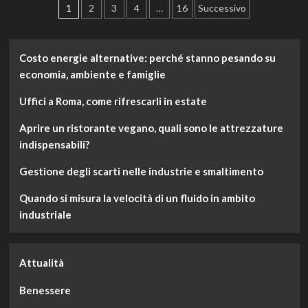
Paginazione
LinkedIn
1
2
3
4
…
16
Successivo
Ads:
degli
tre
errori
articoli
Costo energie alternative: perché stanno pesando su
da
evitare
economia, ambiente e famiglie
nelle
proprie
Uffici a Roma, come rifrescarli in estate
campagne
Aprire un ristorante vegano, quali sono le attrezzature
indispensabili?
Gestione degli scarti nelle industrie e smaltimento
Quando si misura la velocità di un fluido in ambito
industriale
Attualità
Benessere