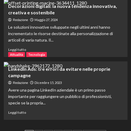
c’è
su
Decorazioni digitali: la nuova tendenza innovativa,
da
Rivettatrice
creativa e sostenibile
sapere
pneumatica:
fissaggi
Maggio 27, 2024
Redazione
rapidi
Le soluzioni innovative sviluppate negli ultimi anni hanno
e
incrementato le risorse destinate alla personalizzazione di
precisi
articoli di varia natura. Il...
in
produzione
Leggi
Leggi tutto
di
Attualità
Tecnologia
più
su
LinkedIn Ads: tre errori da evitare nelle proprie
Decorazioni
campagne
digitali:
la
Dicembre 15, 2023
Redazione
nuova
Avere una pagina LinkedIn aziendale è un primo passo
tendenza
importante per raggiungere un pubblico di professionisti,
innovativa,
specie se la propria...
creativa
e
Leggi
Leggi tutto
sostenibile
di
più
su