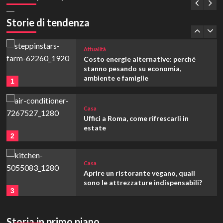
Quando si misura la velocità di un
fluido in ambito industriale
Storie di tendenza
5
Attualità
Costo energie alternative: perché
stanno pesando su economia,
ambiente e famiglie
1
Casa
Uffici a Roma, come rifrescarli in
estate
2
Casa
Aprire un ristorante vegano, quali
sono le attrezzature indispensabili?
3
Tecnologia
Storia in primo piano