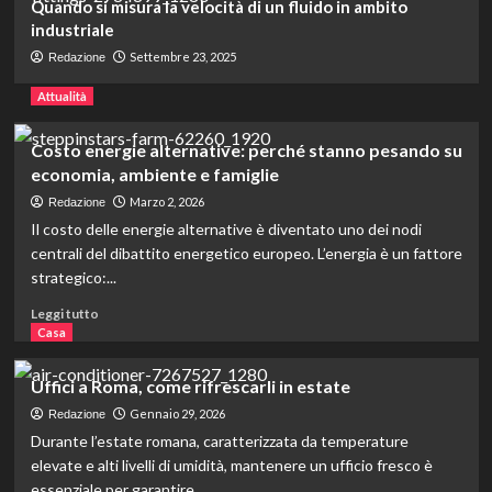
Aprire un ristorante vegano, quali
Quando si misura la velocità di un fluido in ambito
sono le attrezzature indispensabili?
industriale
3
Settembre 23, 2025
Redazione
Attualità
Tecnologia
Gestione degli scarti nelle industrie e
smaltimento
Costo energie alternative: perché stanno pesando su
4
economia, ambiente e famiglie
Marzo 2, 2026
Redazione
Tecnologia
Il costo delle energie alternative è diventato uno dei nodi
Quando si misura la velocità di un
centrali del dibattito energetico europeo. L’energia è un fattore
fluido in ambito industriale
strategico:...
5
Leggi
Leggi tutto
di
Casa
più
su
Uffici a Roma, come rifrescarli in estate
Costo
energie
Gennaio 29, 2026
Redazione
alternative:
Durante l’estate romana, caratterizzata da temperature
perché
elevate e alti livelli di umidità, mantenere un ufficio fresco è
stanno
essenziale per garantire...