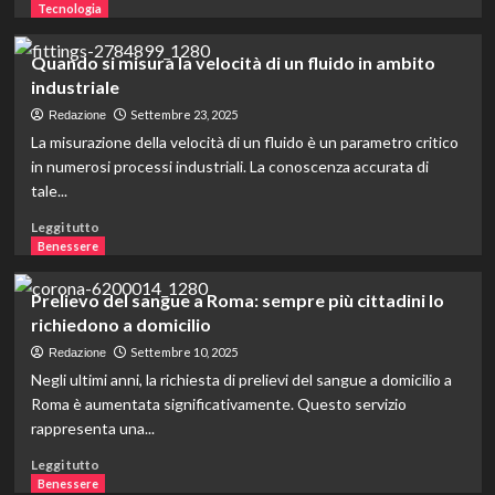
attrezzature
di
Tecnologia
indispensabili?
più
su
Quando si misura la velocità di un fluido in ambito
Gestione
industriale
degli
scarti
Settembre 23, 2025
Redazione
nelle
La misurazione della velocità di un fluido è un parametro critico
industrie
in numerosi processi industriali. La conoscenza accurata di
e
tale...
smaltimento
Leggi
Leggi tutto
di
Benessere
più
su
Prelievo del sangue a Roma: sempre più cittadini lo
Quando
richiedono a domicilio
si
misura
Settembre 10, 2025
Redazione
la
Negli ultimi anni, la richiesta di prelievi del sangue a domicilio a
velocità
Roma è aumentata significativamente. Questo servizio
di
rappresenta una...
un
fluido
Leggi
Leggi tutto
in
di
Benessere