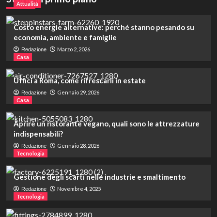
Attualità
Gestione degli scarti nelle industrie e
smaltimento
4
Costo energie alternative: perché stanno pesando su
economia, ambiente e famiglie
Tecnologia
Marzo 2, 2026
Redazione
Casa
Quando si misura la velocità di un
fluido in ambito industriale
5
Uffici a Roma, come rifrescarli in estate
Gennaio 29, 2026
Redazione
Attualità
Casa
Costo energie alternative: perché
stanno pesando su economia,
Aprire un ristorante vegano, quali sono le attrezzature
ambiente e famiglie
1
indispensabili?
Gennaio 28, 2026
Redazione
Tecnologia
Casa
Uffici a Roma, come rifrescarli in
estate
Gestione degli scarti nelle industrie e smaltimento
2
Novembre 4, 2025
Redazione
Tecnologia
Casa