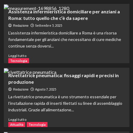
ambito
più
industriale
su
Assistenza infermieristica domiciliare per anziani a
Prelievo
Roma: tutto quello che c’è da sapere
del
sangue
Settembre 5, 2025
Redazione
a
L'assistenza infermieristica domiciliare a Roma è una risorsa
Roma:
fondamentale per gli anziani che necessitano di cure mediche
sempre
continue senza doversi...
più
cittadini
Leggi
Leggi tutto
lo
di
Tecnologia
richiedono
più
a
su
Rivettatrice pneumatica: fissaggi rapidi e precisi in
domicilio
Assistenza
produzione
infermieristica
domiciliare
Agosto 7, 2025
Redazione
per
La rivettatrice pneumatica è uno strumento essenziale per
anziani
l’installazione rapida di inserti filettati su linee di assemblaggio
a
industriali. Grazie all’alimentazione...
Roma:
tutto
Leggi
Leggi tutto
quello
di
Attualità
Tecnologia
che
più