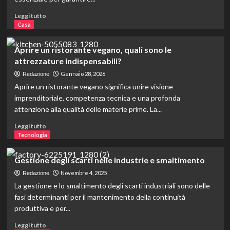
pesando
su
Leggi
Leggi tutto
economia,
di
Casa
ambiente
più
e
su
Aprire un ristorante vegano, quali sono le
famiglie
Uffici
attrezzature indispensabili?
a
Roma,
Gennaio 28, 2026
Redazione
come
Aprire un ristorante vegano significa unire visione
rifrescarli
imprenditoriale, competenza tecnica e una profonda
in
attenzione alla qualità delle materie prime. La...
estate
Leggi
Leggi tutto
di
Tecnologia
più
su
Gestione degli scarti nelle industrie e smaltimento
Aprire
un
Novembre 4, 2025
Redazione
ristorante
La gestione e lo smaltimento degli scarti industriali sono delle
vegano,
fasi determinanti per il mantenimento della continuità
quali
produttiva e per...
sono
le
Leggi
Leggi tutto