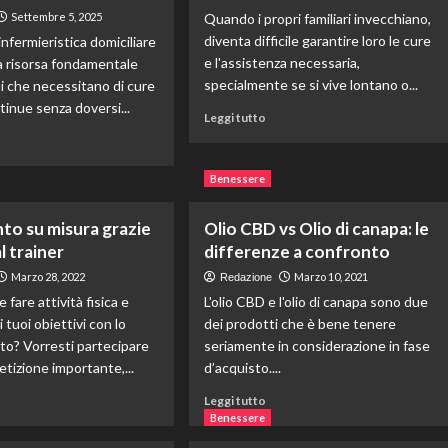
Settembre 5, 2025
Quando i propri familiari invecchiano,
diventa difficile garantire loro le cure
infermieristica domiciliare
e l'assistenza necessaria,
a risorsa fondamentale
specialmente se si vive lontano o...
ni che necessitano di cure
inue senza doversi...
Leggi
Leggi tutto
di
ggi
più
su
Benessere
Telesoccorso
per
sistenza
to su misura grazie
Olio CBD vs Olio di canapa: le
anziani:
ermieristica
una
l trainer
differenze a confronto
iciliare
soluzione
r
Marzo 28, 2022
Marzo 10, 2021
Redazione
innovativa
iani
 fare attività fisica e
L'olio CBD e l'olio di canapa sono due
per
 tuoi obiettivi con lo
dei prodotti che è bene tenere
la
ma:
sicurezza
ito? Vorresti partecipare
seriamente in considerazione in fase
tto
domestica
llo
tizione importante,...
d’acquisto....
e
ggi
Leggi
Leggi tutto
di
Benessere
più
pere