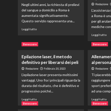
Negli ultimi anni, la richiesta di prelievi
Redazione
del sangue a domicilio a Roma è
L'assistenza 
aumentata significativamente.
a Roma è un
Questo servizio rappresenta una...
per gli anzia
mediche cont
Leggi
Leggi tutto
di
Le
Leggi tutto
più
di
su
più
Benessere
Benessere
Prelievo
su
del
As
Epilazione laser, il metodo
Allenamen
sangue
inf
a
definitivo per liberarsi dei peli
al persona
dom
Roma:
pe
Febbraio 20, 2023
Redazione
Redazione
sempre
anz
L'epilazione laser presenta moltissimi
Ti piacerebbe
più
a
vantaggi. Uno fra i principali riguarda la
raggiungere i
cittadini
Ro
lo
durata del risultato, che è definitivo e
sport prefer
tu
richiedono
que
progressivo poiché...
ad una compe
a
ch
Leggi
Le
domicilio
Leggi tutto
Leggi tutto
c’è
di
di
Benessere
Benessere
da
più
più
sa