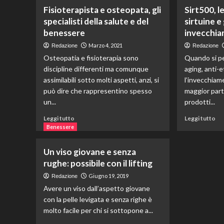
su
su
Fisioterapista e osteopata, gli
Sirt500, l
Epilazione
Al
specialisti della salute e del
sirtuine e 
laser,
su
benessere
invecchi
il
mi
metodo
gra
Marzo 4, 2021
Redazione
Redazione
definitivo
al
Osteopatia e fisioterapia sono
Quando si pe
per
pe
discipline differenti ma comunque
aging, anti-
liberarsi
tra
assimilabili sotto molti aspetti, anzi, si
dei
l’invecchiame
peli
può dire che rappresentino spesso
maggior parte
un...
prodotti...
Leggi
Le
Leggi tutto
Leggi tutto
di
di
Benessere
più
più
su
su
Un viso giovane e senza
Fisioterapista
Sir
rughe: possibile con il lifting
e
le
osteopata,
pr
Giugno 19, 2019
Redazione
gli
del
Avere un viso dall’aspetto giovane
specialisti
sir
con la pelle levigata e senza righe è
della
e
molto facile per chi si sottopone a...
salute
gli
e
eff