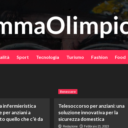
mmaOlimpic
alità
Sport
Tecnologia
Turismo
Fashion
Food
Benessere
a infermieristica
Telesoccorso per anziani: una
e per anziani a
soluzione innovativa per la
to quello che c’è da
sicurezza domestica
Febbraio 21, 2023
Redazione