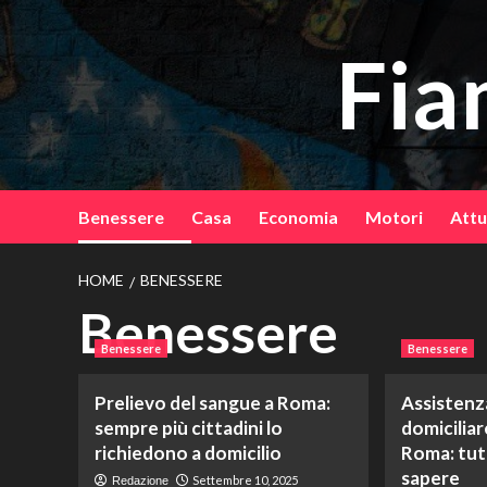
Vai
al
Fia
contenuto
Benessere
Casa
Economia
Motori
Attu
HOME
BENESSERE
Benessere
Benessere
Benessere
Prelievo del sangue a Roma:
Assistenz
sempre più cittadini lo
domiciliar
richiedono a domicilio
Roma: tut
sapere
Settembre 10, 2025
Redazione