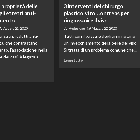
su
e proprietà delle
3 interventi del chirurgo
lenamento
Olio
gli effetti anti-
plastico Vito Contreas per
CBD
amento
ringiovanire il viso
sura
vs
zie
Olio
Agosto 21, 2020
Maggio 22, 2020
Redazione
di
nsa a prodotti anti-
Tutti con il passare degli anni notano
rsonal
canapa:
età, che contrastano
un invecchiamento della pelle del viso.
iner
le
nto, l’associazione, nella
Si tratta di un problema comune che...
differenze
a
 dei casi, è legata a
Leggi
Leggi tutto
confronto
di
più
ggi
su
3
interventi
del
t500,
chirurgo
plastico
oprietà
Vito
le
Contreas
tuine
per
ringiovanire
il
etti