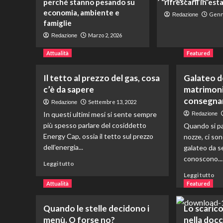
perché stanno pesando su
rifrescarli in est
economia, ambiente e
Genna
Redazione
famiglie
Marzo 2, 2026
Redazione
Attualità
Featured
Il tetto al prezzo del gas, cosa
Galateo d
c’è da sapere
matrimoni
consegnano
Settembre 13, 2022
Redazione
In questi ultimi mesi si sente sempre
Redazione
più spesso parlare del cosiddetto
Quando si par
Energy Cap, ossia il tetto sul prezzo
nozze, ci so
dell’energia...
galateo da s
conoscono...
Leggi
Leggi tutto
di
Le
Leggi tutto
più
di
Attualità
Featured
su
più
Il
su
Quando le stelle decidono i
Lo scarico
tetto
Ga
menù. O forse no?
nella docc
al
del