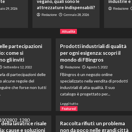
ate
vegano, quali sono le
industrie e
attrezzature indispensabili?
io 29, 2026
Redazione
Gennaio 28, 2026
Redazione
Attualità
elle partecipazioni
Prodotti industriali di qualità
o: come si
per ogni esigenza: scopri il
 gli inviti
mondo di FBingros
Settembre 12, 2022
Agosto 5, 2022
Redazione
la di partecipazioni delle
FBingros è un negozio online
no alcune regole del
specializzato nella vendita di prodotti
eguire che forse non tutti
industriali di alta qualità. Il suo
.
catalogo è progettato per...
ggi
Leggi
Leggi tutto
di
Featured
più
su
 della lavatrice risale
Raccolta rifiuti: un problema
lateo
Prodotti
ia: cause e soluzioni
non da poco nelle grandi città
le
industriali