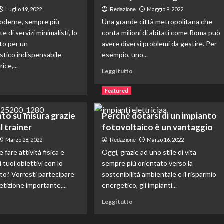
tecipazioni
di
Luglio 19, 2022
Maggio 9, 2022
Redazione
trimonio:
qualità
moderne, sempre più
Una grande città metropolitana che
me
per
e di servizi minimalisti, lo
conta milioni di abitati come Roma può
ogni
ato per un
avere diversi problemi da gestire. Per
nsegnano
esigenza:
tico indispensabile
esempio, uno...
scopri
iti
il
ice,...
Leggi
Leggi tutto
mondo
di
ggi
di
più
Featured
FBingros
su
Raccolta
to su misura grazie
Perché dotarsi di un impianto
rifiuti:
l trainer
fotovoltaico è un vantaggio
un
rico
problema
la
Marzo 28, 2022
Marzo 16, 2022
Redazione
non
atrice
 fare attività fisica e
Oggi, grazie ad uno stile di vita
da
ale
 tuoi obiettivi con lo
sempre più orientato verso la
poco
la
ito? Vorresti partecipare
sostenibilità ambientale e il risparmio
nelle
cia:
grandi
tizione importante,...
energetico, gli impianti...
use
città
ggi
Leggi
Leggi tutto
uzioni
di
più