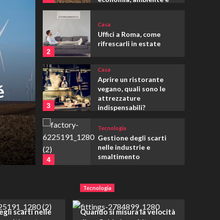
famiglie
Casa
Uffici a Roma, come
rifrescarli in estate
2
Casa
Aprire un ristorante
é
vegano, quali sono le
Casa
attrezzature
3
Uffici a Roma, come rifr
indispensabili?
Tecnologia
estate
Gestione degli scarti
nelle industrie e
Gennaio 29, 2026
Redazione
smaltimento
4
Tecnologia
Tecnologia
Quando si misura la
velocità di un fluido in
ambito industriale
gli scarti nelle
Quando si misura la velocità
5