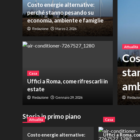
Costo energie alternative:
perché stanno pesando su
economia, ambiente e famiglie
Marzo 2, 2026
Redazione
Attualità
Cos
ura la velocità di un
sta
Casa
Uffici a Roma, come rifrescarli in
ito industriale
amb
estate
Gennaio 29, 2026
Redazione
Redazio
Storia in primo piano
Attualità
Casa
Costo energie alternative:
Uffici a Roma, c