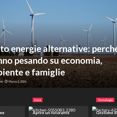
to energie alternative: perch
nno pesando su economia,
iente e famiglie
Marzo 2, 2026
ne
Casa
Tecnologia
ome
Aprire un ristorante
Gestione de