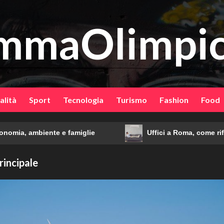
mmaOlimpic
alità
Sport
Tecnologia
Turismo
Fashion
Food
, ambiente e famiglie
Uffici a Roma, come rifrescarl
rincipale