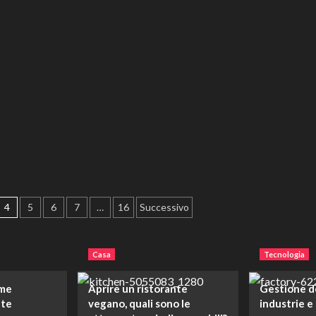
su
lenamento
Perché
dotarsi
sura
di
zie
un
impianto
rsonal
fotovoltaico
iner
è
un
vantaggio
4
5
6
7
…
16
Successivo
Casa
Tecnologia
ome
Aprire un ristorante
Gestione de
ate
vegano, quali sono le
industrie e