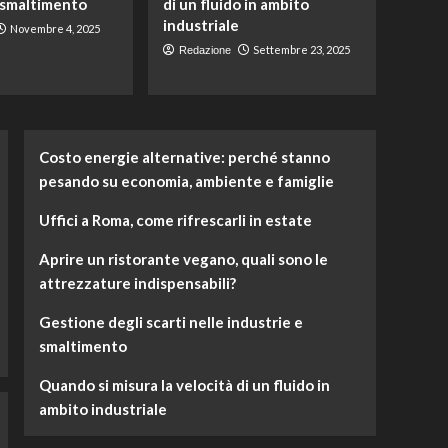
 smaltimento
di un fluido in ambito
industriale
Attualità
Novembre 4, 2025
Costo energie
Settembre 23, 2025
Redazione
alternative: perché
stanno pesando su
1
economia, ambiente e
famiglie
Casa
Costo energie alternative: perché stanno
Uffici a Roma, come
pesando su economia, ambiente e famiglie
rifrescarli in estate
2
Uffici a Roma, come rifrescarli in estate
Casa
Aprire un ristorante vegano, quali sono le
Aprire un ristorante
attrezzature indispensabili?
vegano, quali sono le
attrezzature
3
indispensabili?
Gestione degli scarti nelle industrie e
smaltimento
Tecnologia
Gestione degli scarti
Quando si misura la velocità di un fluido in
nelle industrie e
ambito industriale
smaltimento
4