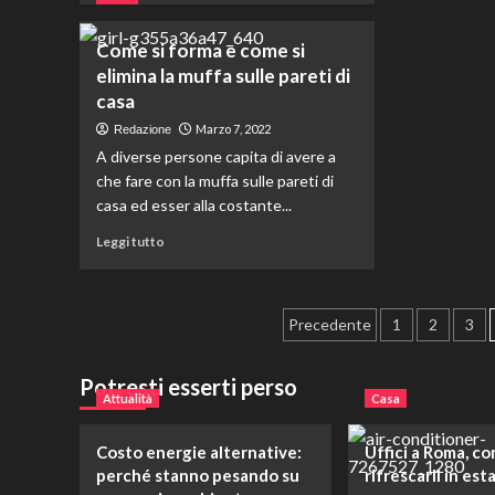
su
più
Al
su
Come si forma e come si
su
Scopriamo
elimina la muffa sulle pareti di
mi
i
gra
casa
vantaggi
al
del
Marzo 7, 2022
Redazione
pe
noleggio
A diverse persone capita di avere a
tra
auto
che fare con la muffa sulle pareti di
con
casa ed esser alla costante...
conducente
privato
Leggi
Leggi tutto
di
più
su
Paginazione
Come
Precedente
1
2
3
si
degli
forma
Potresti esserti perso
e
articoli
Attualità
Casa
come
si
elimina
Costo energie alternative:
Uffici a Roma, c
la
perché stanno pesando su
rifrescarli in est
muffa