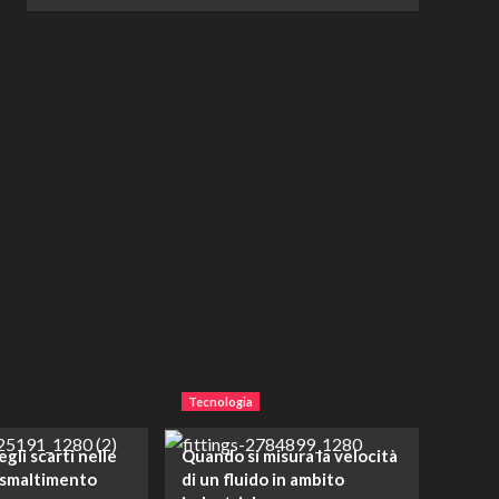
Tecnologia
gli scarti nelle
Quando si misura la velocità
 smaltimento
di un fluido in ambito