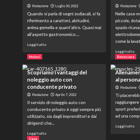
prezzo
par
Luglio 30, 2022
Redazione
Redazione
del
ma
Quando si parla di segni zodiacali, si fa
Nelle case 
gas,
co
riferimento a caratteri, abitudini,
piccole, dotat
cosa
si
anima gemella e quant'altro. Quasi mai
c’è
spazio ricav
co
da
all'aspetto gastronomico....
elettrodomes
gli
sapere
inv
come la lavatr
Leggi
Leggi tutto
di
Le
Leggi tutto
più
di
Motori
Benessere
su
più
Quando
su
Scopriamo i vantaggi del
Allenamen
le
Lo
noleggio auto con
al persona
stelle
sca
decidono
conducente privato
del
Redazione
i
lav
Aprile 7, 2022
Ti piacerebbe
Redazione
menù.
ris
raggiungere i
Il servizio di noleggio auto con
O
nel
sport prefer
conducente privato è oggi sempre più
forse
doc
no?
ad una compe
utilizzato, sia dagli imprenditori e dai
ca
e
dirigenti che...
Le
Leggi tutto
sol
di
Leggi
Leggi tutto
più
di
Casa