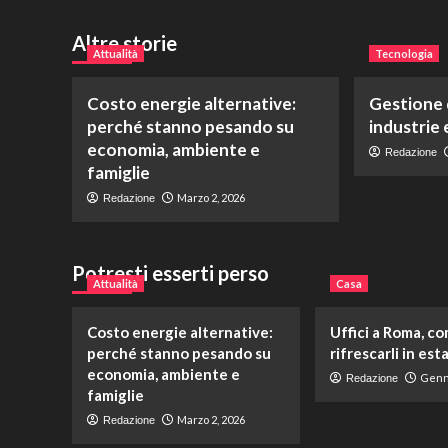
Altre storie
Attualità
Tecnologia
Costo energie alternative:
Gestione d
perché stanno pesando su
industrie
economia, ambiente e
Redazione
famiglie
Marzo 2, 2026
Redazione
Potresti esserti perso
Attualità
Casa
Costo energie alternative:
Uffici a Roma, c
perché stanno pesando su
rifrescarli in est
economia, ambiente e
Genna
Redazione
famiglie
Marzo 2, 2026
Redazione