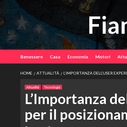
Vai
al
Fia
contenuto
Benessere
Casa
Economia
Motori
Attu
HOME
ATTUALITÀ
L’IMPORTANZA DELL’USER EXPE
Attualità
Tecnologia
L’Importanza de
per il posizion