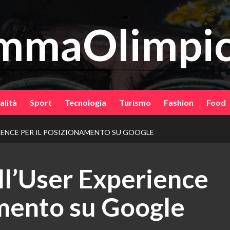
mmaOlimpic
alità
Sport
Tecnologia
Turismo
Fashion
Food
RIENCE PER IL POSIZIONAMENTO SU GOOGLE
ll’User Experience
amento su Google