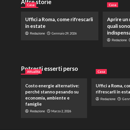
Altre storie
Casa
Casa
Uffici a Roma, come rifrescarli
Aprire un
in estate
quali sono
indispensa
Gennaio 29, 2026
Redazione
Redazione
Potresti esserti perso
Attualità
Casa
Costo energie alternative:
Uffici a Roma, c
perché stanno pesando su
rifrescarli in est
economia, ambiente e
Genna
Redazione
famiglie
Marzo 2, 2026
Redazione