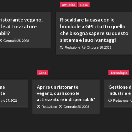
Attualità
Casa
 ristorante vegano,
Riscaldare la casa con le
 le attrezzature
bombole a GPL: tutto quello
bili?
che bisogna sapere su questo
sistema e i suoi vantaggi
Gennaio 28, 2026
Ottobre 18, 2023
Redazione
Casa
Tecnologia
ome
Aprire un ristorante
Gestione de
ate
vegano, quali sono le
industrie e
attrezzature indispensabili?
io 29, 2026
Redazione
Gennaio 28, 2026
Redazione