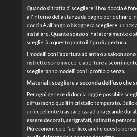
Quando si tratta di scegliere il box doccia è 
all’interno della stanza da bagno per definire in
doccia è all’angolo bisognerà scegliere un box a
installare. Quanto spazio si ha lateralmente e a
sceglierà a questo punto il tipo di apertura.
I modelli con l’apertura ad anta o a saloon sono 
ristrette sono invece le aperture a scorrimento e 
sceglieranno modelli con il profilo o senza.
Materiali: scegliere a seconda dell’uso che s
Per ogni genere di doccia oggi è possibile scegli
diffusi sono quelli in cristallo temperato. Bell
un’eccellente trasparenza ad una grande durabil
essere decorati, serigrafati, satinati e persona
Più economico è l’acrilico, anche questo persona