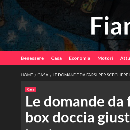
Vai
al
Fia
contenuto
Benessere
Casa
Economia
Motori
Attu
HOME
CASA
LE DOMANDE DA FARSI PER SCEGLIERE
Casa
Le domande da fa
box doccia giust