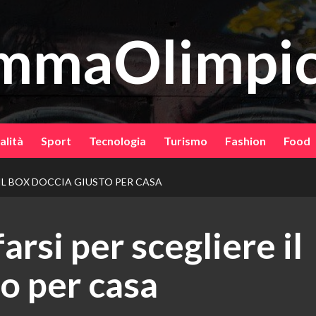
mmaOlimpic
alità
Sport
Tecnologia
Turismo
Fashion
Food
 IL BOX DOCCIA GIUSTO PER CASA
rsi per scegliere il
o per casa