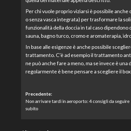
quella del materiale appena descritto.
Per chi vuole proprio viziarsi è possibile anch
o senza vasca integrata) per trasformare la soli
funzionalità della doccia in tal caso dipendono d
sauna, bagno turco, cromo e aromaterapia, idr
In base alle esigenze è anche possibile scegliere
trattamento. C’è ad esempio il trattamento antic
ne può anche fare a meno, ma se invece è una do
regolarmente è bene pensare a scegliere il box
Navigazione
Precedente:
Non arrivare tardi in aeroporto: 4 consigli da seguire
articolo
subito