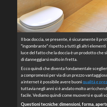
Il box doccia, se presente, è sicuramente il pr
“ingombrante” rispetto a tutti gli altri element
luce del fatto che la doccia è un prodotto che si 
di danneggiarsi molto in fretta.
Ecco quindi che diventa fondamentale scegliere 
a compromessi per via di un prezzo vantaggios
a internet è possibile avere buoni
qualità e pre
tuttavia negli anni si è andato molto arricchend
facile. Vediamo quindi come muoversi e quali s
Questioni tecniche: dimensioni, forma, apert