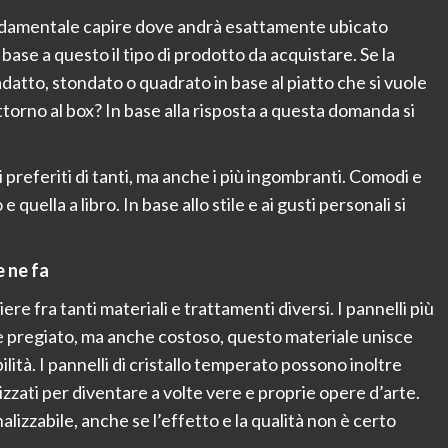
fondamentale capire dove andrà esattamente ubicato
 base a questo il tipo di prodotto da acquistare. Se la
datto, stondato o quadrato in base al piatto che si vuole
ttorno al box? In base alla risposta a questa domanda si
i preferiti di tanti, ma anche i più ingombranti. Comodi e
quella a libro. In base allo stile e ai gusti personali si
e ne fa
ere fra tanti materiali e trattamenti diversi. I pannelli più
o e pregiato, ma anche costoso, questo materiale unisce
ità. I pannelli di cristallo temperato possono inoltre
lizzati per diventare a volte vere e proprie opere d’arte.
lizzabile, anche se l’effetto e la qualità non è certo