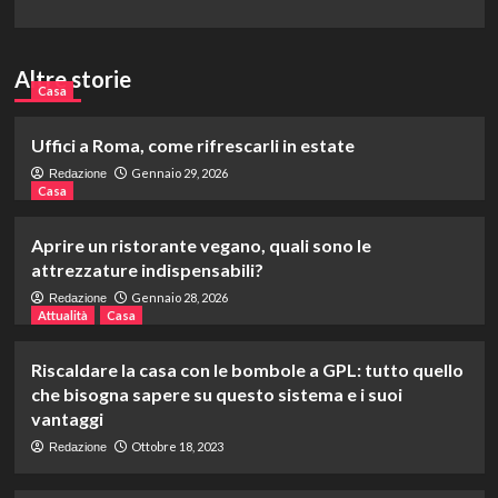
Altre storie
Casa
Uffici a Roma, come rifrescarli in estate
Gennaio 29, 2026
Redazione
Casa
Aprire un ristorante vegano, quali sono le
attrezzature indispensabili?
Gennaio 28, 2026
Redazione
Attualità
Casa
Riscaldare la casa con le bombole a GPL: tutto quello
che bisogna sapere su questo sistema e i suoi
vantaggi
Ottobre 18, 2023
Redazione