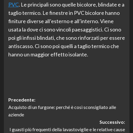
PVC
. Le principali sono quelle bicolore, blindate e a
taglio termico. Le finestre in PVC bicolore hanno
finiture diverse all’esterno e all’interno. Viene
usata la dove ci sono vincoli paesaggistici. Ci sono
poi gli infissi blindati, che sono rinforzati per essere
antiscasso. Ci sono poi quelli a taglio termico che
hanno un maggior effetto isolante.
Navigazione
Precedente:
Acquisto di un furgone: perché è così sconsigliato alle
articolo
aziende
Successivo:
I guasti più frequenti della lavastoviglie e le relative cause