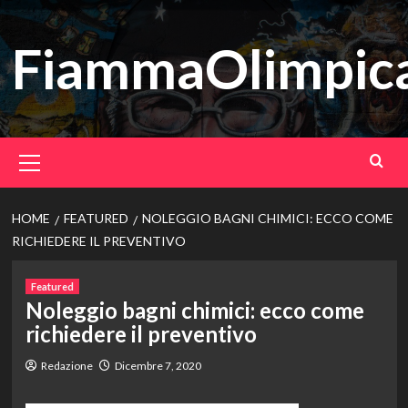
Vai
al
FiammaOlimpica
contenuto
Menu
principale
HOME
FEATURED
NOLEGGIO BAGNI CHIMICI: ECCO COME
RICHIEDERE IL PREVENTIVO
Featured
Noleggio bagni chimici: ecco come
richiedere il preventivo
Redazione
Dicembre 7, 2020