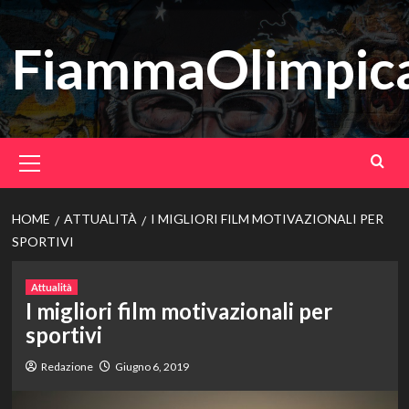
Vai
al
FiammaOlimpica
contenuto
Menu
principale
HOME
ATTUALITÀ
I MIGLIORI FILM MOTIVAZIONALI PER
SPORTIVI
Attualità
I migliori film motivazionali per
sportivi
Redazione
Giugno 6, 2019