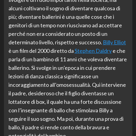
alcuni coltivano il sogno di diventare qualcosa di
più; diventare ballerini è una quelle cose che i
genitori di un tempo non riuscivano ad accettare
perché non era considerato un posto di un
determinato livello, rispetto e successo.
Billy Elliot
è un film del 2000 diretto da
Stephen Daldry
e che
parla di un bambino di 11 anni che voleva diventare
ballerino. Si svolge in un’epoca in cui prendere
lezioni di danza classica significasse un
incoraggiamento all’omosessualità. Qui interviene
il padre, desideroso che il figlio diventasse un
lottatore di box, il quale ha una forte discussione
con l’insegnante di ballo che stimolava Billy a
seguire il suo sogno. Ma poi, durante una prova di
ballo, il padre si rende conto della bravura e
potenzialità del bambino.