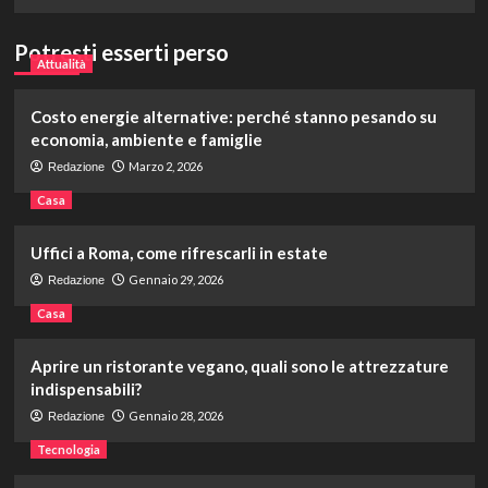
Potresti esserti perso
Attualità
Costo energie alternative: perché stanno pesando su
economia, ambiente e famiglie
Marzo 2, 2026
Redazione
Casa
Uffici a Roma, come rifrescarli in estate
Gennaio 29, 2026
Redazione
Casa
Aprire un ristorante vegano, quali sono le attrezzature
indispensabili?
Gennaio 28, 2026
Redazione
Tecnologia