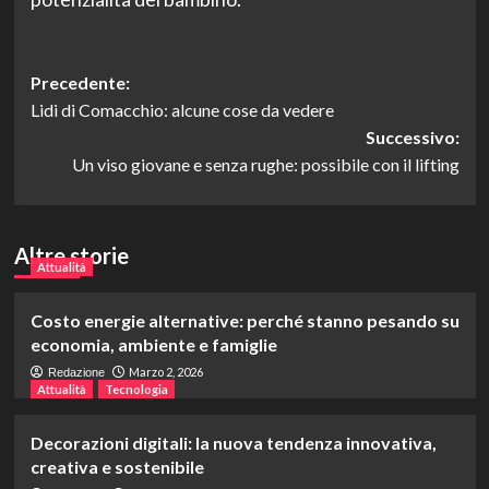
Navigazione
Precedente:
Lidi di Comacchio: alcune cose da vedere
articolo
Successivo:
Un viso giovane e senza rughe: possibile con il lifting
Altre storie
Attualità
Costo energie alternative: perché stanno pesando su
economia, ambiente e famiglie
Marzo 2, 2026
Redazione
Attualità
Tecnologia
Decorazioni digitali: la nuova tendenza innovativa,
creativa e sostenibile