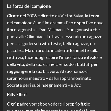
La forza del campione
Girato nel 2006 e diretto da Victor Salva, la forza
del campione è un film drammatico e sportivo dove
il protagonista – Dan Millman – è un ginnasta che
punta alle Olimpiadi. Tuttavia, essendo un ragazzo
pensa a godersi la vita: feste, belle ragazze, ore
piccole… Ma un brutto incidente lo rimette sulla
retta via, facendogli capire l’importanza e il valore
della vita, della sua carriera e i sudori buttati per
raggiungere la sua bravura. Al suo fianco ci
saranno un maestro – da lui soprannominato
Socrate per i suoi insegnamenti – e Joy.
Billy Elliot
Ogni padre vorrebbe vedere il proprio figlio
svolgere un ruolo importante nella società, ma