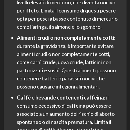
livelli elevati di mercurio, che diventa nocivo
per il feto. Limita il consumo di questi pesci e
opta per pesci a basso contenuto di mercurio
come l’aringa, il salmone e lo sgombro.
Alimenti crudi o non completamente cotti
:
durante la gravidanza, è importante evitare
alimenti crudi o non completamente cotti,
come carni crude, uova crude, latticini non
pastorizzati e sushi. Questi alimenti possono
contenere batteri o parassiti nocivi che
possono causare infezioni alimentari.
Caffè e bevande contenenti caffeina
: il
consumo eccessivo di caffeina può essere
associato a un aumento del rischio di aborto
spontaneo o di nascita prematura. Limita il
consumo di caffè, tè nero, cioccolato e