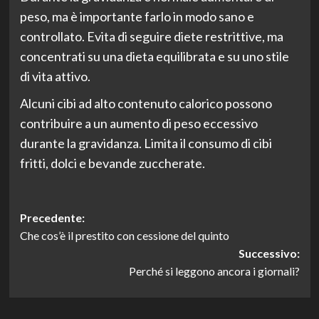
peso, ma è importante farlo in modo sano e
controllato. Evita di seguire diete restrittive, ma
concentrati su una dieta equilibrata e su uno stile
di vita attivo.
Alcuni cibi ad alto contenuto calorico possono
contribuire a un aumento di peso eccessivo
durante la gravidanza. Limita il consumo di cibi
fritti, dolci e bevande zuccherate.
Navigazione
Precedente:
Che cos’è il prestito con cessione del quinto
articolo
Successivo:
Perché si leggono ancora i giornali?