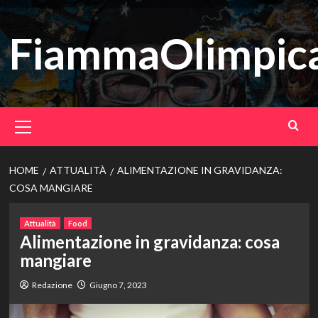
Vai
al
FiammaOlimpica
contenuto
Menu
principale
HOME
ATTUALITÀ
ALIMENTAZIONE IN GRAVIDANZA:
COSA MANGIARE
Attualità
Food
Alimentazione in gravidanza: cosa
mangiare
Redazione
Giugno 7, 2023