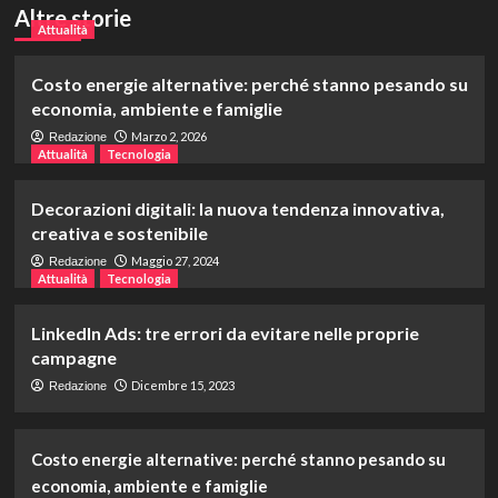
Altre storie
Attualità
Costo energie alternative: perché stanno pesando su
economia, ambiente e famiglie
Marzo 2, 2026
Redazione
Attualità
Tecnologia
Decorazioni digitali: la nuova tendenza innovativa,
creativa e sostenibile
Maggio 27, 2024
Redazione
Attualità
Tecnologia
LinkedIn Ads: tre errori da evitare nelle proprie
campagne
Dicembre 15, 2023
Redazione
Costo energie alternative: perché stanno pesando su
economia, ambiente e famiglie