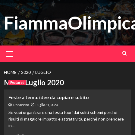
Vai
al
FiammaOlimpica
contenuto
Menu
principale
HOME
2020
LUGLIO
Mese:
Luglio 2020
Featured
Feste a tema: idee da copiare subito
Luglio 31, 2020
Redazione
Se vuoi organizzare una festa fuori dai soliti schemi perché
risulti di maggiore impatto e attrattività, perché non prendere
in...
Leggi