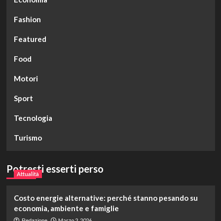
Fashion
Featured
Food
Motori
Sport
Tecnologia
Turismo
Potresti esserti perso
Attualità
Costo energie alternative: perché stanno pesando su
economia, ambiente e famiglie
Marzo 2, 2026
Redazione