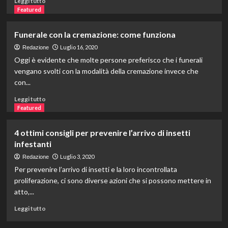
Leggi tutto
di
Featured
più
su
Funerale con la cremazione: come funziona
Feste
a
Luglio 16, 2020
Redazione
tema:
Oggi è evidente che molte persone preferisco che i funerali
idee
vengano svolti con la modalità della cremazione invece che
da
con...
copiare
subito
Leggi
Leggi tutto
di
Featured
più
su
4 ottimi consigli per prevenire l’arrivo di insetti
Funerale
infestanti
con
la
Luglio 3, 2020
Redazione
cremazione:
Per prevenire l’arrivo di insetti e la loro incontrollata
come
proliferazione, ci sono diverse azioni che si possono mettere in
funziona
atto,...
Leggi
Leggi tutto
di
più