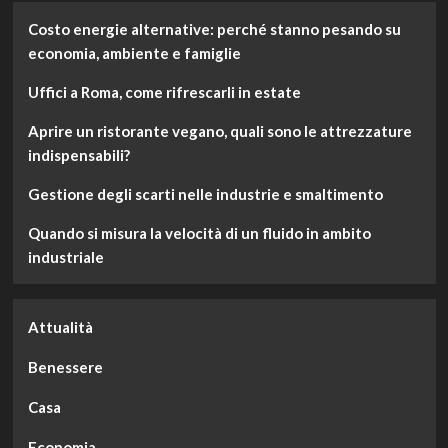
su
Costo energie alternative: perché stanno pesando su
4
economia, ambiente e famiglie
ottimi
consigli
Uffici a Roma, come rifrescarli in estate
per
prevenire
Aprire un ristorante vegano, quali sono le attrezzature
l’arrivo
di
indispensabili?
insetti
infestanti
Gestione degli scarti nelle industrie e smaltimento
Quando si misura la velocità di un fluido in ambito
industriale
Attualità
Benessere
Casa
Economia