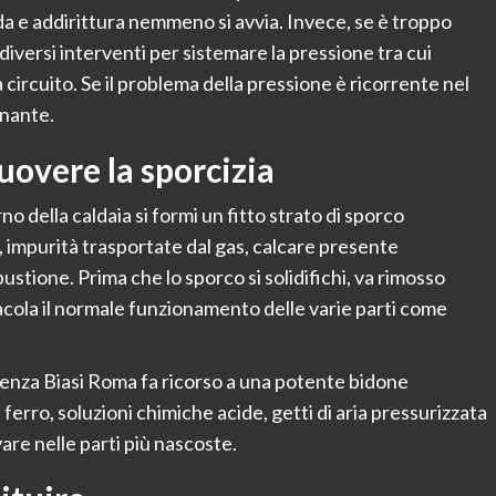
da e addirittura nemmeno si avvia. Invece, se è troppo
 diversi interventi per sistemare la pressione tra cui
 circuito. Se il problema della pressione è ricorrente nel
enante.
muovere la sporcizia
o della caldaia si formi un fitto strato di sporco
 impurità trasportate dal gas, calcare presente
ustione. Prima che lo sporco si solidifichi, va rimosso
ola il normale funzionamento delle varie parti come
stenza Biasi Roma fa ricorso a una potente bidone
ferro, soluzioni chimiche acide, getti di aria pressurizzata
are nelle parti più nascoste.