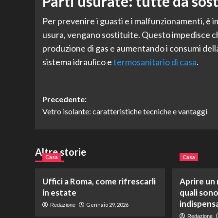
Parti usurate: tutte da sost
Per prevenire i guasti e i malfunzionamenti, è 
usura, vengano sostituite. Questo impedisce 
produzione di gas e aumentando i consumi della 
sistema idraulico e
termosanitario di casa
.
Navigazione
Precedente:
Vetro isolante: caratteristiche tecniche e vantaggi
articolo
Altre storie
Casa
Casa
Uffici a Roma, come rifrescarli
Aprire un
in estate
quali sono
indispensa
Gennaio 29, 2026
Redazione
Redazione