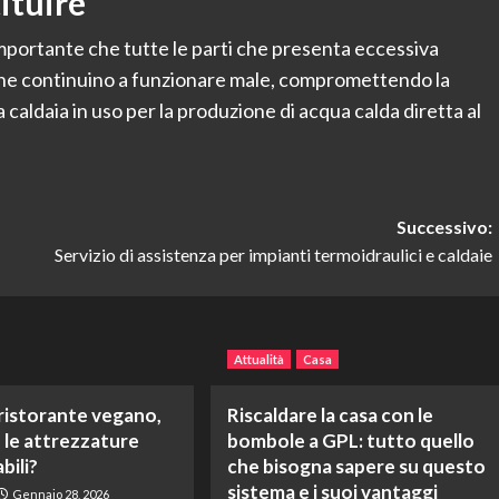
ituire
importante che tutte le parti che presenta eccessiva
che continuino a funzionare male, compromettendo la
caldaia in uso per la produzione di acqua calda diretta al
Successivo:
Servizio di assistenza per impianti termoidraulici e caldaie
Attualità
Casa
 ristorante vegano,
Riscaldare la casa con le
 le attrezzature
bombole a GPL: tutto quello
bili?
che bisogna sapere su questo
sistema e i suoi vantaggi
Gennaio 28, 2026