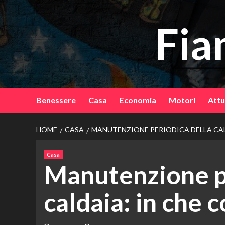
Vai
al
Fia
contenuto
Benessere
Casa
Economia
Motori
Attu
HOME
CASA
MANUTENZIONE PERIODICA DELLA CAL
Casa
Manutenzione pe
caldaia: in che 