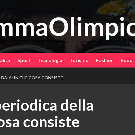
mmaOlimpic
alità
Sport
Tecnologia
Turismo
Fashion
Food
DAIA: IN CHE COSA CONSISTE
riodica della
cosa consiste