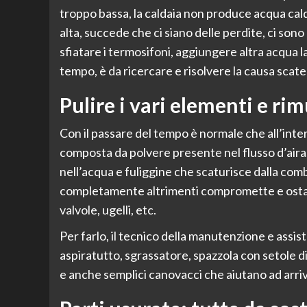
troppo bassa, la caldaia non produce acqua cal
alta, succede che ci siano delle perdite, ci sono
sfiatare i termosifoni, aggiungere altra acqua la
tempo, è da ricercare e risolvere la causa scat
Pulire i vari elementi e ri
Con il passare del tempo è normale che all’intern
composta da polvere presente nel flusso d’aira,
nell’acqua e fuliggine che scaturisce dalla comb
completamente altrimenti compromette e ostac
valvole, ugelli, etc.
Per farlo, il tecnico della manutenzione e assi
aspiratutto, sgrassatore, spazzola con setole di 
e anche semplici canovacci che aiutano ad arriv