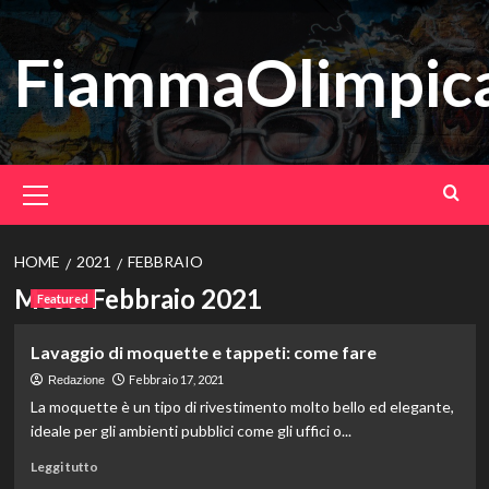
Vai
al
FiammaOlimpica
contenuto
Menu
principale
HOME
2021
FEBBRAIO
Mese:
Febbraio 2021
Featured
Lavaggio di moquette e tappeti: come fare
Febbraio 17, 2021
Redazione
La moquette è un tipo di rivestimento molto bello ed elegante,
ideale per gli ambienti pubblici come gli uffici o...
Leggi
Leggi tutto
di