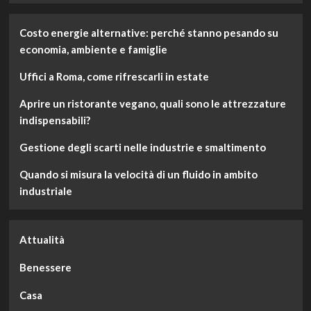
più
su
Costo energie alternative: perché stanno pesando su
Lavaggio
economia, ambiente e famiglie
di
moquette
Uffici a Roma, come rifrescarli in estate
e
tappeti:
Aprire un ristorante vegano, quali sono le attrezzature
come
fare
indispensabili?
Gestione degli scarti nelle industrie e smaltimento
Quando si misura la velocità di un fluido in ambito
industriale
Attualità
Benessere
Casa